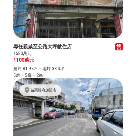
專任親戚至公路大坪數住店
1580萬元
1100萬元
建坪 81.97坪
地坪 33.3坪
5房
5廳
2衛
苗栗縣府加盟店