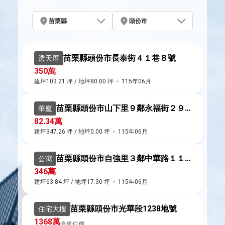
苗栗縣
頭份市
苗栗縣頭份市長泰街４１巷８號
透天厝
350萬
建坪103.21 坪 / 地坪80.00 坪
115年06月
苗栗縣頭份市山下里９鄰永福街２９號
華廈
82.34萬
建坪347.26 坪 / 地坪0.00 坪
115年06月
苗栗縣頭份市自強里３鄰中華路１１０１巷１０號四樓
公寓
346萬
建坪63.84 坪 / 地坪17.30 坪
115年06月
苗栗縣頭份市光華段1238地號
住宅大樓
1368萬
含車位價