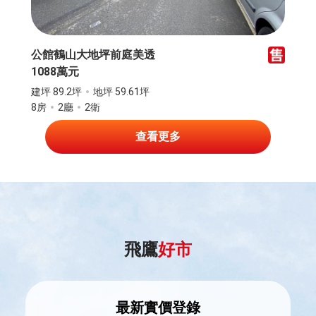
公館鶴山大地坪前庭美透
1088萬元
建坪 89.2坪
地坪 59.61坪
8房
2廳
2衛
查看更多
飛鷹
好市
最新實價登錄