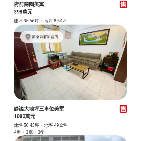
府前商圈美寓
398萬元
建坪 35.56坪
地坪 8.64坪
苗栗縣府加盟店
靜謐大地坪三車位美墅
1080萬元
建坪 50.43坪
地坪 49.6坪
4房
3廳
3衛