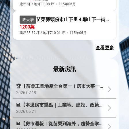
建坪 坪 / 地坪11.08 坪
115年06月
苗栗縣頭份市山下里４鄰山下一街１３６號
透天厝
1200萬
建坪35.39 坪 / 地坪710.01 坪
115年06月
查看更多
最新房訊
🏆【苗栗工業地產全台第一！房市大事一次看】
2026.07.19
📊【本週房市重點｜工業地、建設、政策一次看】
2026.06.21
📊【房市週報｜從苗栗到海外，趨勢全掌握】