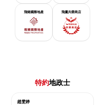
飛豬國際地產
飛鷹共榮商店
特約
地政士
趙雯婷