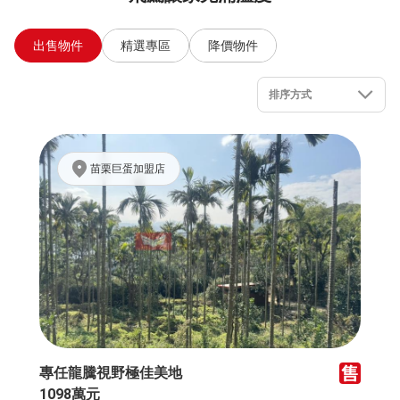
出售物件
精選專區
降價物件
排序方式
苗栗巨蛋加盟店
專任龍騰視野極佳美地
1098萬元