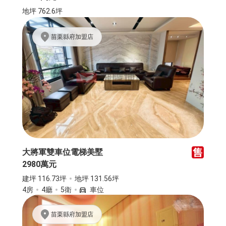
地坪 762.6坪
苗栗縣府加盟店
大將軍雙車位電梯美墅
2980萬元
建坪 116.73坪
地坪 131.56坪
4房
4廳
5衛
車位
苗栗縣府加盟店