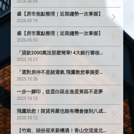
2026.06.09
📰【房市焦點整理｜近期趨勢一次掌握】
2026.05.19
📰【房市重點整理｜近期趨勢一次掌握】
2026.05.03
「貸款2000萬沒那麼簡單! 4大銀行審核秘密您一定要懂」
2025.10.27
「選對房仲不是賭運氣 飛鷹教您掌握委託眉角!」
2025.10.26
一步一腳印，從蛋白區走進蛋黃區不是夢
2025.10.13
飛鷹助您！限貸再嚴也能有機會搶到八成貸款的換屋攻略
2025.10.12
【竹南、頭份迎來新機遇！香山交流道北側啟動都市計畫】