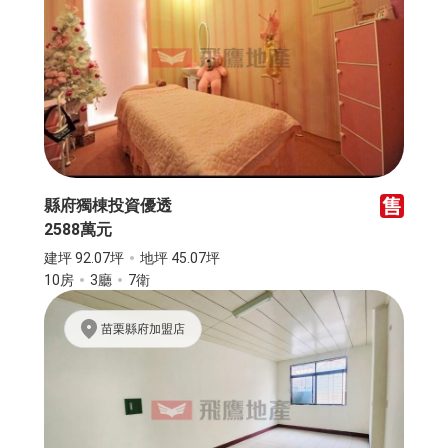
縣府獨棟投資優透
2588萬元
建坪 92.07坪
地坪 45.07坪
10房
3廳
7衛
苗栗縣府加盟店