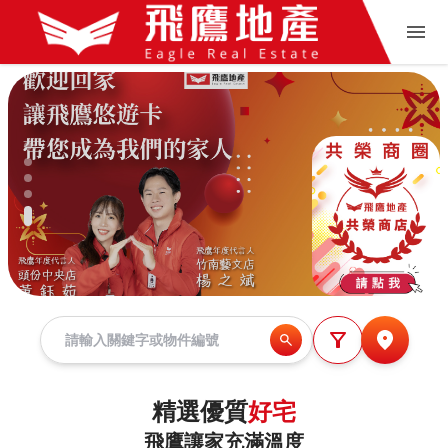
精選優質
好宅
飛鷹讓家充滿溫度