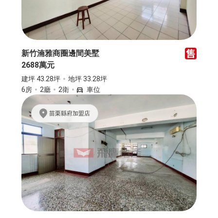
新竹湳雅商圈邊間美墅
2688萬元
建坪 43.28坪
地坪 33.28坪
6房
2廳
2衛
車位
苗栗縣府加盟店