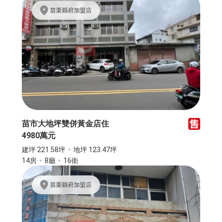
苗栗縣府加盟店
苗市大地坪雙併黃金店住
4980萬元
建坪 221.58坪
地坪 123.47坪
14房
8廳
16衛
苗栗縣府加盟店